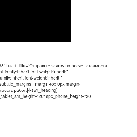
33″ head_title=”Отправьте заявку на расчет стоимости
-family:Inherit;font-weight:inherit;”
mily:Inherit;font-weight:inherit;”
subtitle_margins=”margin-top:0px;margin-
мость работ.[/kswr_heading]
c_tablet_sm_height=”20″ spc_phone_height=”20″