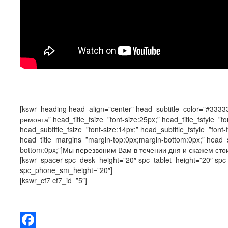
[kswr_heading head_align=”center” head_subtitle_color=”#3333
ремонта” head_title_fsize=”font-size:25px;” head_title_fstyle=”font
head_subtitle_fsize=”font-size:14px;” head_subtitle_fstyle=”font-fa
head_title_margins=”margin-top:0px;margin-bottom:0px;” head_
bottom:0px;”]Мы перезвоним Вам в течении дня и скажем стои
[kswr_spacer spc_desk_height=”20″ spc_tablet_height=”20″ sp
spc_phone_sm_height=”20″]
[kswr_cf7 cf7_id=”5″]