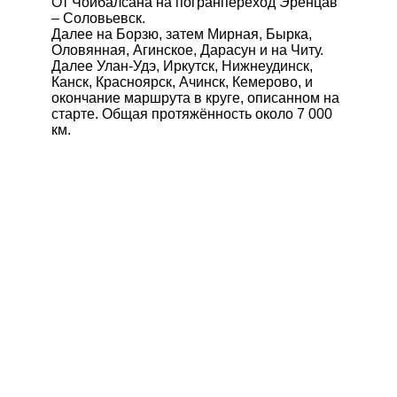
От Чойбалсана на погранпереход Эренцав
– Соловьевск.
Далее на Борзю, затем Мирная, Бырка,
Оловянная, Агинское, Дарасун и на Читу.
Далее Улан-Удэ, Иркутск, Нижнеудинск,
Канск, Красноярск, Ачинск, Кемерово, и
окончание маршрута в круге, описанном на
старте. Общая протяжённость около 7 000
км.