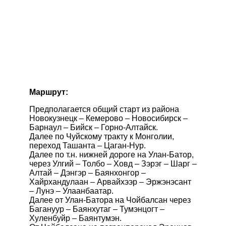
Маршрут:
Предполагается общий старт из района
Новокузнецк – Кемерово – Новосибирск –
Барнаул – Бийск – Горно-Алтайск.
Далее по Чуйскому тракту к Монголии,
переход Ташанта – Цаган-Нур.
Далее по т.н. нижней дороге на Улан-Батор,
через Улгий – Толбо – Ховд – Зэрэг – Шарг –
Алтай – Дэнгэр – Баянхонгор –
Хайрхандулаан – Арвайхээр – Эржэнэсант
– Лунэ – Улаанбаатар.
Далее от Улан-Батора на Чойбалсан через
Багануур – Баянхутаг – Тумэнцогт –
Хуленбуйр – Баянтумэн.